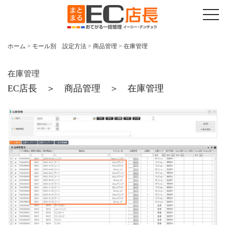
t
o
g
g
l
ホーム
>
モール別 設定方法
>
商品管理
>
在庫管理
e
n
a
v
在庫管理
i
EC店長 ＞ 商品管理 ＞ 在庫管理
g
a
t
i
o
n