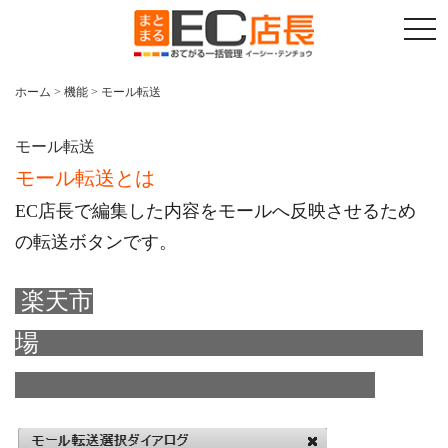
t
o
g
g
l
ホーム
>
機能
>
モール転送
e
n
a
v
モール転送
i
モール転送とは
g
a
t
EC店長で編集した内容をモールへ反映させるため
i
o
の転送ボタンです。
n
楽天市
場