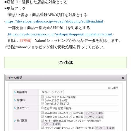
■店舗ID：選択した店舗を対象とする
■更新フラグ
新規/上書き：商品登録APIの項目を対象とする
(
https://developer.yahoo.co.jp/webapi/shopping/editItem.html
)
一部更新：商品一括更新APIの項目を対象とする
（
https://developer.yahoo.co.jp/webapi/shopping/updateItems.html
）
削除：
非推奨
Yahoo!ショッピングから商品データを削除します。
※別途Yahoo!ショッピング側で反映処理を行ってください。
CSV転送