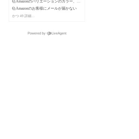
Q.Amazonのバリエーションのカラー、サイズマッピングと登録した商品情報の項目にずれが生じてしまう。
Q.Amazonのお客様にメールが届かない
かつ 49 詳細…
Powered by
LiveAgent