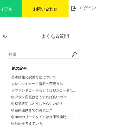
t
ログイン
ライアル
お問い合わせ
o
g
g
l
e
n
ール
よくある質問
a
v
i
g
a
t
i
o
他の記事
n
基本情報の変更方法について
クレジットカード情報の変更方法
「ブランドコードもしくはJANコード/ISBNコード」が無い場合、Facebook連携は利用できませんか？
Q.プラン変更はどうすれば良いの？
Q.初期設定はどうしたらいいの？
Q.在庫連動までの流れは？
Q.amazonリードタイムが在庫連携時に変わってしまう。
Q.解約を考えている