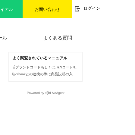
t
ログイン
ライアル
お問い合わせ
o
g
g
l
e
n
ール
よくある質問
a
v
i
g
a
よく閲覧されているマニュアル
t
i
「ブランドコードもしくはJANコード/ISBNコード」が無い場合、Facebook連携は利用できませんか？
o
Facebookとの連携の際に商品説明の入力は必須ですか？
n
Powered by
LiveAgent