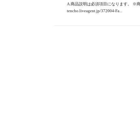
A.商品説明は必須項目になります。 ※商品デ
tencho.liveagent.jp/372004-Fa...