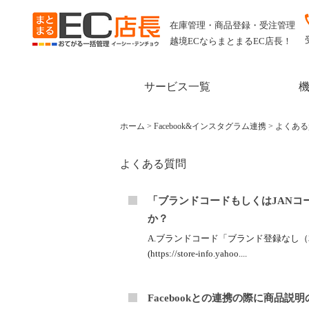
在庫管理・商品登録・受注管理
越境ECならまとまるEC店長！
サービス一覧
ホーム
>
Facebook&インスタグラム連携
>
よくある
よくある質問
「ブランドコードもしくはJANコード
か？
A.ブランドコード「ブランド登録なし（
(https://store-info.yahoo....
Facebookとの連携の際に商品