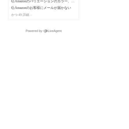
Q.Amazonのバリエーションのカラー、サイズマッピングと登録した商品情報の項目にずれが生じてしまう。
Q.Amazonのお客様にメールが届かない
かつ 49 詳細…
Powered by
LiveAgent