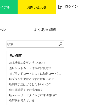
t
ログイン
ライアル
お問い合わせ
o
g
g
l
e
n
ール
よくある質問
a
v
i
g
a
t
i
o
他の記事
n
基本情報の変更方法について
クレジットカード情報の変更方法
「ブランドコードもしくはJANコード/ISBNコード」が無い場合、Facebook連携は利用できませんか？
Q.プラン変更はどうすれば良いの？
Q.初期設定はどうしたらいいの？
Q.在庫連動までの流れは？
Q.amazonリードタイムが在庫連携時に変わってしまう。
Q.解約を考えている