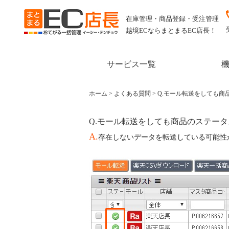
在庫管理・商品登録・受注管理
越境ECならまとまるEC店長！
サービス一覧
ホーム
>
よくある質問
>
Q.モール転送をしても商
Q.モール転送をしても商品のステー
A.
存在しないデータを転送している可能性