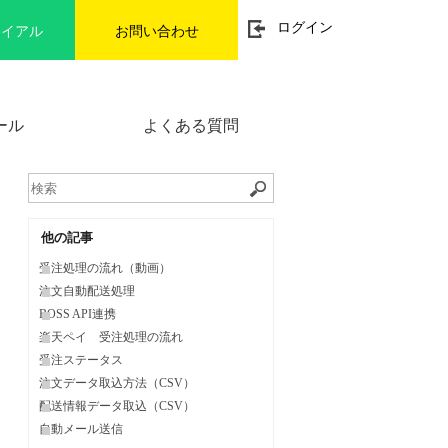
t
ログイン
ライアル
お問い合わせ
o
g
g
l
e
n
ール
よくある質問
a
v
i
g
a
t
i
o
他の記事
n
受注処理の流れ（動画）
注文自動配送処理
BOSS API連携
楽天ペイ 受注処理の流れ
受注ステータス
注文データ取込方法（CSV）
配送情報データ取込（CSV）
自動メール送信