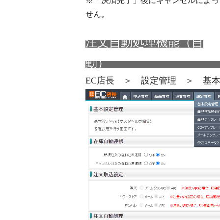
※「決済完了」後にキャンセルによっ
せん。
注文自動処理機能（自
EC店長 ＞ 設定管理 ＞ 基