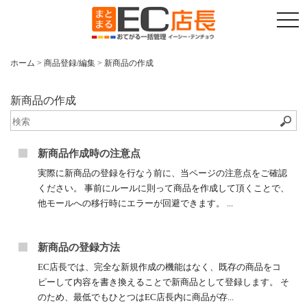
t
o
g
g
l
ホーム
>
商品登録/編集
>
新商品の作成
e
n
a
v
新商品の作成
i
g
a
t
i
新商品作成時の注意点
o
n
実際に新商品の登録を行なう前に、当ページの注意点をご確認
ください。 事前にルールに則って商品を作成して頂くことで、
他モールへの移行時にエラーが回避できます。 ...
新商品の登録方法
EC店長では、完全な新規作成の機能はなく、既存の商品をコ
ピーして内容を書き換えることで新商品として登録します。 そ
のため、最低でもひとつはEC店長内に商品が存...